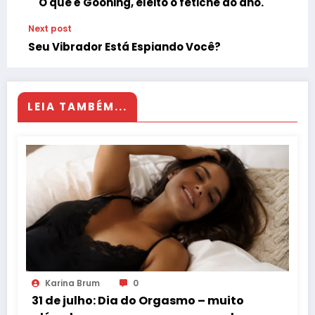
O que é Gooning, eleito o fetiche do ano.
Next post
Seu Vibrador Está Espiando Você?
LEIA TAMBÉM...
Karina Brum
0
31 de julho: Dia do Orgasmo – muito