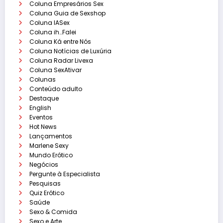
Coluna Empresários Sex
Coluna Guia de Sexshop
Coluna IASex
Coluna ih…Falei
Coluna Ká entre Nós
Coluna Notícias de Luxúria
Coluna Radar Livexa
Coluna SexAtivar
Colunas
Conteúdo adulto
Destaque
English
Eventos
Hot News
Lançamentos
Marlene Sexy
Mundo Erótico
Negócios
Pergunte à Especialista
Pesquisas
Quiz Erótico
Saúde
Sexo & Comida
Sexo e Arte