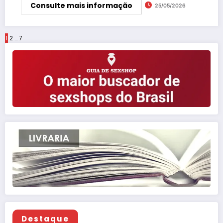
Consulte mais informação
25/05/2026
Paginação
1
2
…
7
de
posts
Destaque