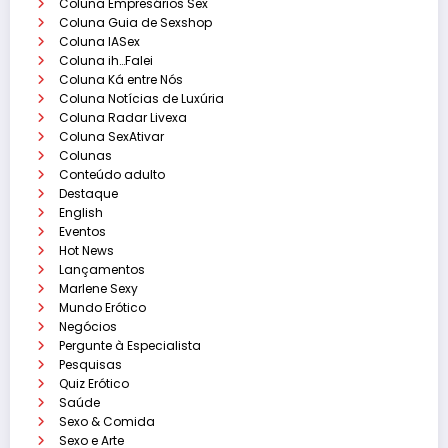
Coluna Empresários Sex
Coluna Guia de Sexshop
Coluna IASex
Coluna ih…Falei
Coluna Ká entre Nós
Coluna Notícias de Luxúria
Coluna Radar Livexa
Coluna SexAtivar
Colunas
Conteúdo adulto
Destaque
English
Eventos
Hot News
Lançamentos
Marlene Sexy
Mundo Erótico
Negócios
Pergunte à Especialista
Pesquisas
Quiz Erótico
Saúde
Sexo & Comida
Sexo e Arte