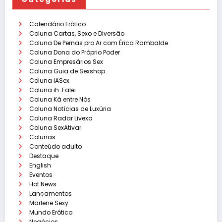
Calendário Erótico
Coluna Cartas, Sexo e Diversão
Coluna De Pernas pro Ar com Érica Rambalde
Coluna Dona do Próprio Poder
Coluna Empresários Sex
Coluna Guia de Sexshop
Coluna IASex
Coluna ih…Falei
Coluna Ká entre Nós
Coluna Notícias de Luxúria
Coluna Radar Livexa
Coluna SexAtivar
Colunas
Conteúdo adulto
Destaque
English
Eventos
Hot News
Lançamentos
Marlene Sexy
Mundo Erótico
Negócios