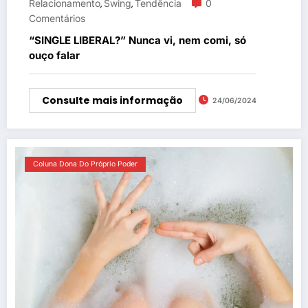
Relacionamento
Swing
Tendência
0
,
,
Comentários
“SINGLE LIBERAL?” Nunca vi, nem comi, só
ouço falar
Consulte mais informação
24/06/2024
Coluna Dona Do Próprio Poder