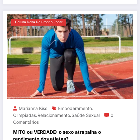
Coluna Dona Do Próprio Poder
Marianna Kiss
Empoderamento
,
Olimpiadas
Relacionamento
Saúde Sexual
0
,
,
Comentários
MITO ou VERDADE: o sexo atrapalha o
rendimento dos atletas?