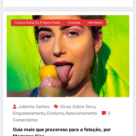
Coluna Dona Do Próprio Poder
Colunas
Hot News
Julianna Santos
Dicas Sobre Sexo
,
Empoderamento
Erotismo
Relacionamento
0
,
,
Comentários
Guia mais que prazeroso para a felação, por