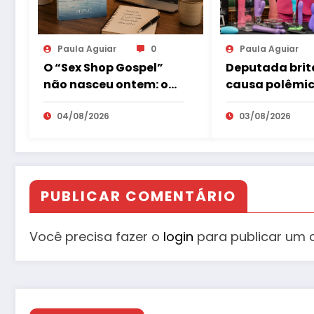
Paula Aguiar
0
Paula Aguiar
O “Sex Shop Gospel”
Deputada brit
não nasceu ontem: o
causa polêmic
mercado erótico já
defender brin
estuda esse
04/08/2026
eróticos como
03/08/2026
consumidor há mais
da educação s
de uma década
PUBLICAR COMENTÁRIO
Você precisa fazer o
login
para publicar um 