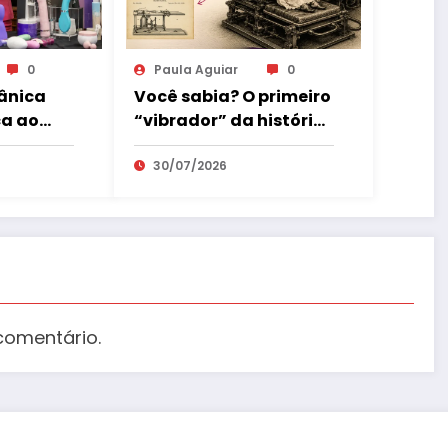
0
Paula Aguiar
0
ânica
Você sabia? O primeiro
a ao
“vibrador” da história
quedos
chamava-se
 parte
Manipulador
30/07/2026
exual
comentário.