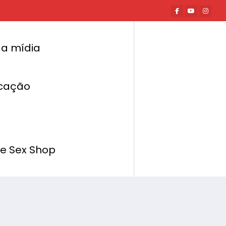
a mídia
cação
Página inicial
Mundo Erótico
Festa só para mulheres desse sábado no
Spicy Club
de Sex Shop