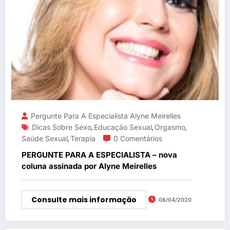
Pergunte Para A Especialista Alyne Meirelles
Dicas Sobre Sexo
Educação Sexual
Orgasmo
,
,
,
Saúde Sexual
Terapia
0 Comentários
,
PERGUNTE PARA A ESPECIALISTA – nova
coluna assinada por Alyne Meirelles
Consulte mais informação
08/04/2020