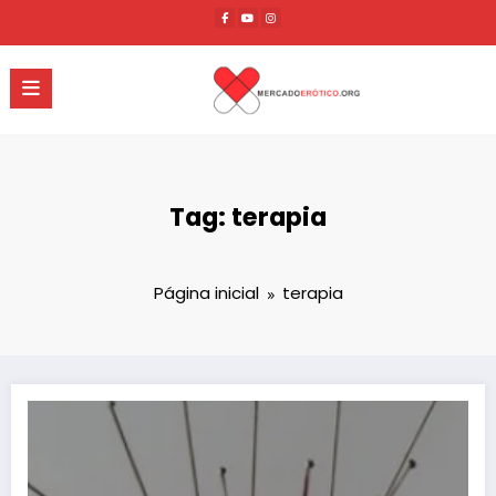
Pular
para
o
conteúdo
Tag: terapia
Página inicial
terapia