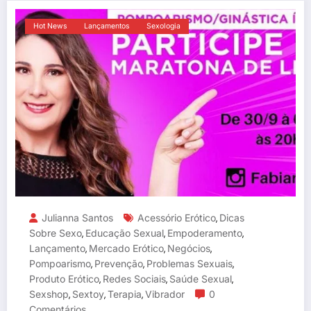
Hot News
Lançamentos
Sexologia
Julianna Santos
Acessório Erótico
Dicas
,
Sobre Sexo
Educação Sexual
Empoderamento
,
,
,
Lançamento
Mercado Erótico
Negócios
,
,
,
Pompoarismo
Prevenção
Problemas Sexuais
,
,
,
Produto Erótico
Redes Sociais
Saúde Sexual
,
,
,
Sexshop
Sextoy
Terapia
Vibrador
0
,
,
,
Comentários