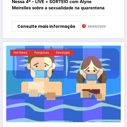
Nessa 4ª – LIVE + SORTEIO com Alyne
Meirelles sobre a sexualidade na quarentena
Consulte mais informação
28/04/2020
Hot News
Pesquisas
Sexologia