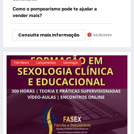
Como o pompoarismo pode te ajudar a
vender mais?
Consulte mais informação
03/10/2020
Hot News
Lançamentos
Sexologia