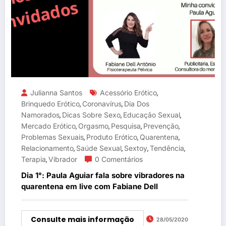
Julianna Santos
Acessório Erótico
,
Brinquedo Erótico
Coronavírus
Dia Dos
,
,
Namorados
Dicas Sobre Sexo
Educação Sexual
,
,
,
Mercado Erótico
Orgasmo
Pesquisa
Prevenção
,
,
,
,
Problemas Sexuais
Produto Erótico
Quarentena
,
,
,
Relacionamento
Saúde Sexual
Sextoy
Tendência
,
,
,
,
Terapia
Vibrador
0 Comentários
,
Dia 1°: Paula Aguiar fala sobre vibradores na
quarentena em live com Fabiane Dell
Consulte mais informação
28/05/2020