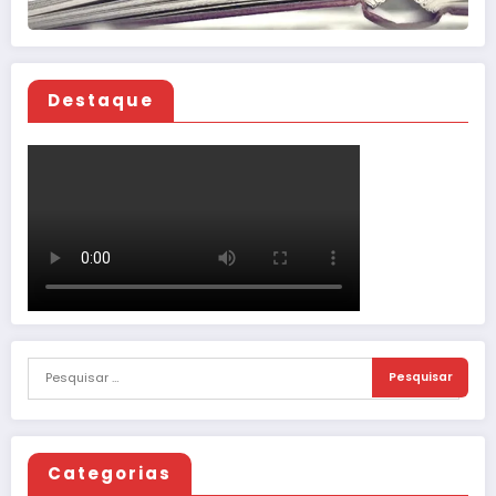
Destaque
Categorias