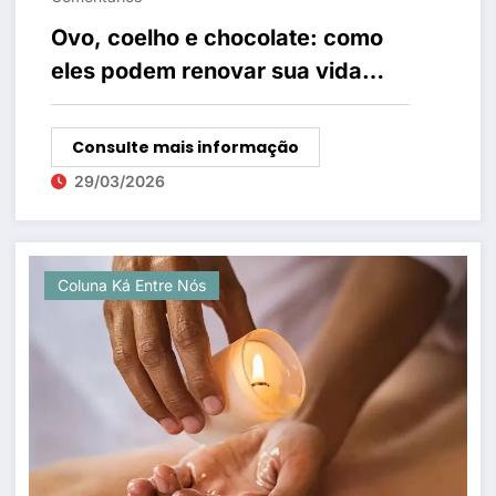
Ovo, coelho e chocolate: como
eles podem renovar sua vida
íntima
Consulte mais informação
29/03/2026
Coluna Ká Entre Nós