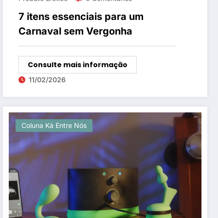
7 itens essenciais para um
Carnaval sem Vergonha
Consulte mais informação
11/02/2026
Coluna Ká Entre Nós