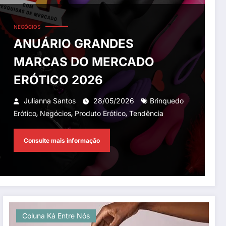
NEGÓCIOS
ANUÁRIO GRANDES
MARCAS DO MERCADO
ERÓTICO 2026
Julianna Santos
28/05/2026
Brinquedo
,
,
,
Erótico
Negócios
Produto Erótico
Tendência
Consulte mais informação
Coluna Ká Entre Nós