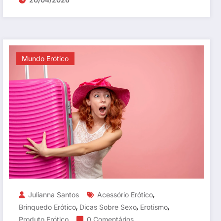
Mundo Erótico
,
Julianna Santos
Acessório Erótico
,
,
,
Brinquedo Erótico
Dicas Sobre Sexo
Erotismo
Produto Erótico
0 Comentários