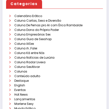
Categorias
Calendário Erótico
Coluna Cartas, Sexo e Diversão
Coluna De Pernas pro Ar com Érica Rambalde
Coluna Dona do Próprio Poder
Coluna Empresários Sex
Coluna Guia de Sexshop
Coluna IASex
Coluna ih…Falei
Coluna Ká entre Nós
Coluna Notícias de Luxúria
Coluna Radar Livexa
Coluna SexAtivar
Colunas
Conteúdo adulto
Destaque
English
Eventos
Hot News
Lançamentos
Marlene Sexy
Mundo Erótico