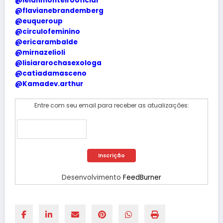
@lelahmonteirooficial
@flavianebrandemberg
@euqueroup
@circulofeminino
@ericarambalde
@mirnazelioli
@lisiararochasexologa
@catiadamasceno
@Kamadev.arthur
Entre com seu email para receber as atualizações:
Desenvolvimento
FeedBurner