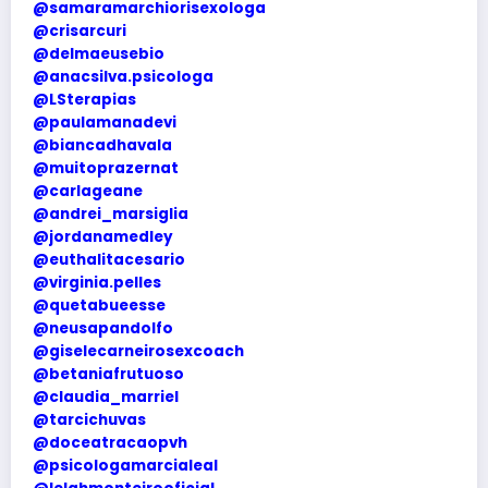
@samaramarchiorisexologa
@crisarcuri
@delmaeusebio
@anacsilva.psicologa
@LSterapias
@paulamanadevi
@biancadhavala
@muitoprazernat
@carlageane
@andrei_marsiglia
@jordanamedley
@euthalitacesario
@virginia.pelles
@quetabueesse
@neusapandolfo
@giselecarneirosexcoach
@betaniafrutuoso
@claudia_marriel
@tarcichuvas
@doceatracaopvh
@psicologamarcialeal