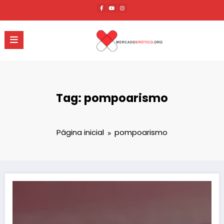
Pular
para
o
conteúdo
Tag: pompoarismo
Página inicial
pompoarismo