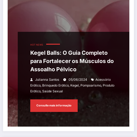
HOT NEWS
Kegel Balls: O Guia Completo
para Fortalecer os Músculos do
Assoalho Pélvico
Julianna Santos
05/06/2024
Acessório
,
,
,
,
Erótico
Brinquedo Erótico
Kegel
Pompoarismo
Produto
,
Erótico
Saúde Sexual
Consulte mais informação