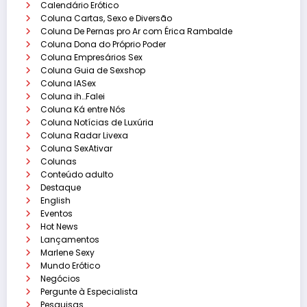
Calendário Erótico
Coluna Cartas, Sexo e Diversão
Coluna De Pernas pro Ar com Érica Rambalde
Coluna Dona do Próprio Poder
Coluna Empresários Sex
Coluna Guia de Sexshop
Coluna IASex
Coluna ih…Falei
Coluna Ká entre Nós
Coluna Notícias de Luxúria
Coluna Radar Livexa
Coluna SexAtivar
Colunas
Conteúdo adulto
Destaque
English
Eventos
Hot News
Lançamentos
Marlene Sexy
Mundo Erótico
Negócios
Pergunte à Especialista
Pesquisas