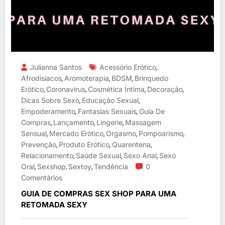
Julianna Santos
Acessório Erótico
,
Afrodisíacos
Aromoterapia
BDSM
Brinquedo
,
,
,
Erótico
Coronavírus
Cosmética Íntima
Decoração
,
,
,
,
Dicas Sobre Sexo
Educação Sexual
,
,
Empoderamento
Fantasias Sexuais
Guia De
,
,
Compras
Lançamento
Lingerie
Massagem
,
,
,
Sensual
Mercado Erótico
Orgasmo
Pompoarismo
,
,
,
,
Prevenção
Produto Erótico
Quarentena
,
,
,
Relacionamento
Saúde Sexual
Sexo Anal
Sexo
,
,
,
Oral
Sexshop
Sextoy
Tendência
0
,
,
,
Comentários
GUIA DE COMPRAS SEX SHOP PARA UMA
RETOMADA SEXY