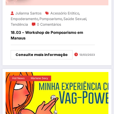
Julianna Santos
Acessório Erótico
,
Empoderamento
Pompoarismo
Saúde Sexual
,
,
,
Tendência
0 Comentários
18.03 – Workshop de Pompoarismo em
Manaus
Consulte mais informação
13/03/2023
Hot News
Marlene Sexy