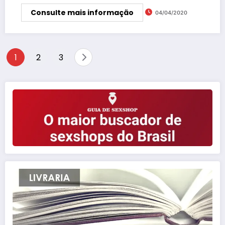
Consulte mais informação
04/04/2020
Paginação
1
2
3
de
posts