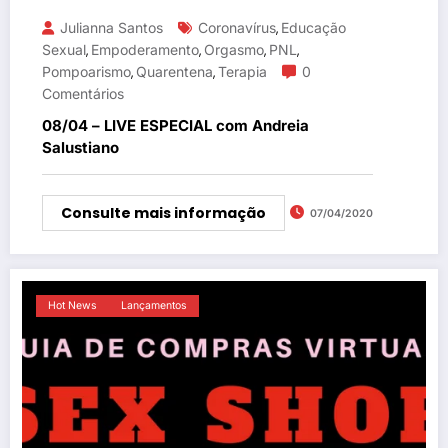
Julianna Santos
Coronavírus
Educação
,
Sexual
Empoderamento
Orgasmo
PNL
,
,
,
,
Pompoarismo
Quarentena
Terapia
0
,
,
Comentários
08/04 – LIVE ESPECIAL com Andreia
Salustiano
Consulte mais informação
07/04/2020
Hot News
Lançamentos