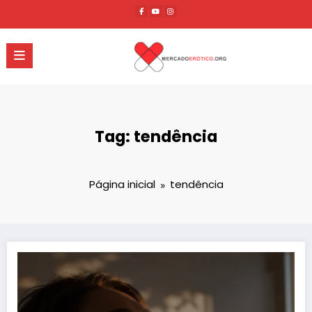
Pular
para
o
conteúdo
Tag: tendência
Página inicial
tendência