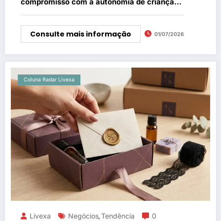
compromisso com a autonomia de crianças
e adolescentes raros
Consulte mais informação
01/07/2026
Coluna Radar Livexa
Livexa
Negócios
Tendência
0
,