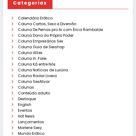
Categorias
Calendário Erótico
Coluna Cartas, Sexo e Diversão
Coluna De Pernas pro Ar com Érica Rambalde
Coluna Dona do Próprio Poder
Coluna Empresários Sex
Coluna Guia de Sexshop
Coluna IASex
Coluna ih…Falei
Coluna Ká entre Nós
Coluna Notícias de Luxúria
Coluna Radar Livexa
Coluna SexAtivar
Colunas
Conteúdo adulto
Destaque
English
Eventos
Hot News
Lançamentos
Marlene Sexy
Mundo Erótico