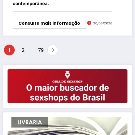
contemporânea.
Consulte mais informação
30/03/2026
Paginação
1
2
79
…
de
posts