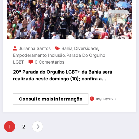
Julianna Santos
Bahia
Diversidade
,
,
Empoderamento
Inclusão
Parada Do Orgulho
,
,
LGBT
0 Comentários
20ª Parada do Orgulho LGBT+ da Bahia será
realizada neste domingo (10); confira a
programação
Consulte mais informação
09/09/2023
Paginação
1
2
de