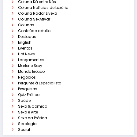
Coluna Ká entre Nós
Coluna Notícias de Luxúria
Coluna Radar Livexa
Coluna SexAtivar
Colunas
Conteúdo adulto
Destaque
English
Eventos
Hot News
Lançamentos
Marlene Sexy
Mundo Erótico
Negócios
Pergunte à Especialista
Pesquisas
Quiz Erótico
Saúde
Sexo & Comida
Sexo e Arte
Sexo na Prática
Sexologia
Social