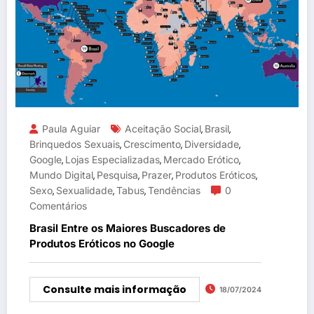
Paula Aguiar
Aceitação Social
Brasil
,
,
Brinquedos Sexuais
Crescimento
Diversidade
,
,
,
Google
Lojas Especializadas
Mercado Erótico
,
,
,
Mundo Digital
Pesquisa
Prazer
Produtos Eróticos
,
,
,
,
Sexo
Sexualidade
Tabus
Tendências
0
,
,
,
Comentários
Brasil Entre os Maiores Buscadores de
Produtos Eróticos no Google
Consulte mais informação
18/07/2024