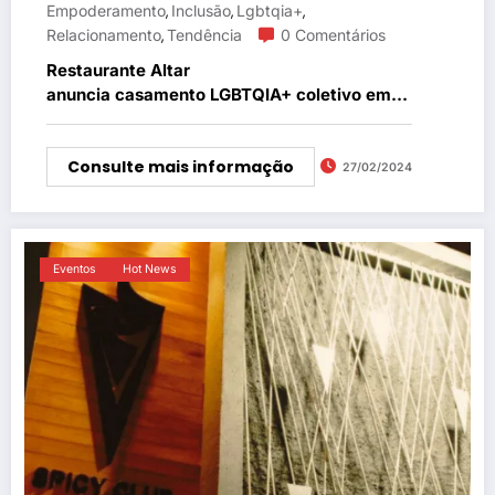
Empoderamento
Inclusão
Lgbtqia+
,
,
,
Relacionamento
Tendência
0 Comentários
,
Restaurante Altar
anuncia casamento LGBTQIA+ coletivo em
São Paulo
Consulte mais informação
27/02/2024
Eventos
Hot News