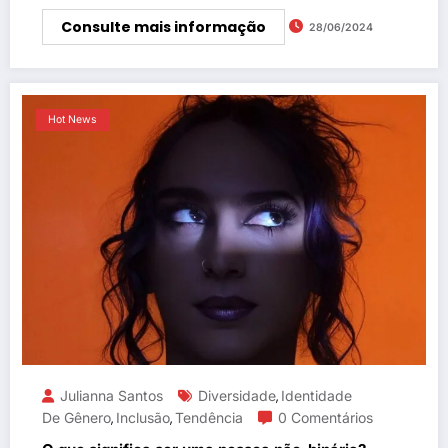
Consulte mais informação
28/06/2024
Hot News
Julianna Santos
Diversidade
Identidade
,
De Gênero
Inclusão
Tendência
0 Comentários
,
,