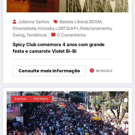
Julianna Santos
Balada Liberal
BDSM
,
,
Diversidade
Inclusão
LGBTQIAP+
Relacionamento
,
,
,
,
Swing
Tendência
0 Comentários
,
Spicy Club comemora 4 anos com grande
festa e camarote Violet Bi-Bi
Consulte mais informação
16/11/2023
Eventos
Hot News