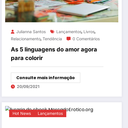
,
,
Julianna Santos
Lançamentos
Livros
,
Relacionamento
Tendência
0 Comentários
As 5 linguagens do amor agora
para colorir
Consulte mais informação
20/09/2021
Hot News
Lançamentos