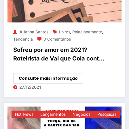
,
,
Julianna Santos
Livros
Relacionamento
Tendência
0 Comentários
Sofreu por amor em 2021?
Roteirista de Vai que Cola conta
história com “Anna”
Consulte mais informação
27/12/2021
Hot News
Lançamentos
Negócios
Pesquisas