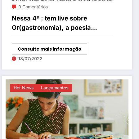
0 Comentários
Nessa 4ª : tem live sobre
Or(gastronomia), a poesia
erótica do casal Lux et Voluptas
Consulte mais informação
18/07/2022
Hot News
Lançamentos