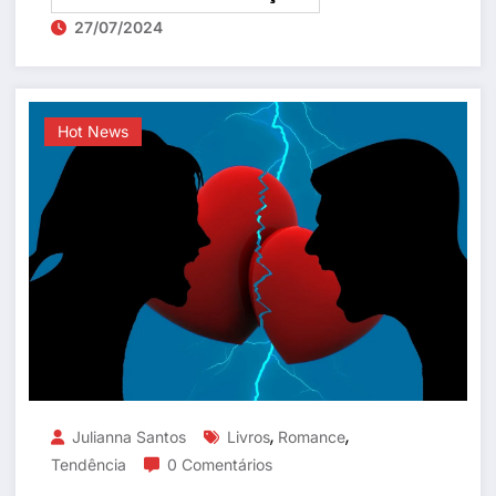
27/07/2024
Hot News
,
,
Julianna Santos
Livros
Romance
Tendência
0 Comentários