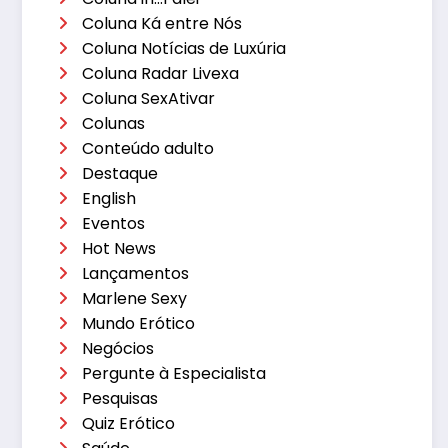
Coluna Ká entre Nós
Coluna Notícias de Luxúria
Coluna Radar Livexa
Coluna SexAtivar
Colunas
Conteúdo adulto
Destaque
English
Eventos
Hot News
Lançamentos
Marlene Sexy
Mundo Erótico
Negócios
Pergunte à Especialista
Pesquisas
Quiz Erótico