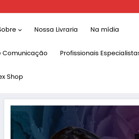
Sobre
Nossa Livraria
Na mídia
e Comunicação
Profissionais Especialis
ex Shop