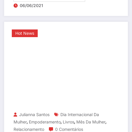
06/06/2021
Hot News
Julianna Santos
Dia Internacional Da
,
,
,
,
Mulher
Empoderamento
Livros
Mês Da Mulher
Relacionamento
0 Comentários