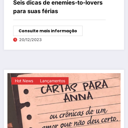
Seis dicas de enemies-to-lovers
para suas férias
Consulte mais informação
20/12/2023
Hot News
Lançamentos