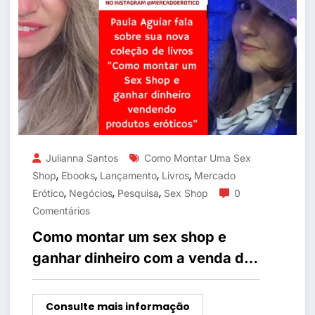
Julianna Santos
Como Montar Uma Sex
,
,
,
,
Shop
Ebooks
Lançamento
Livros
Mercado
,
,
,
Erótico
Negócios
Pesquisa
Sex Shop
0
Comentários
Como montar um sex shop e
ganhar dinheiro com a venda de
produtos eróticos?
Consulte mais informação