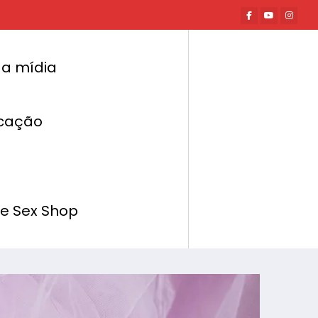
a mídia
cação
Página inicial
Mundo Erótico
 um Clube Exclusivo para Crossdressers e
Apoiadores
de Sex Shop