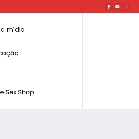
a mídia
cação
Página inicial
Mundo Erótico
os Porto 2022 adiado para 16 a 19 de junho
de Sex Shop