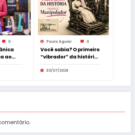
0
Paula Aguiar
0
ânica
Você sabia? O primeiro
a ao
“vibrador” da história
quedos
chamava-se
 parte
Manipulador
30/07/2026
exual
comentário.