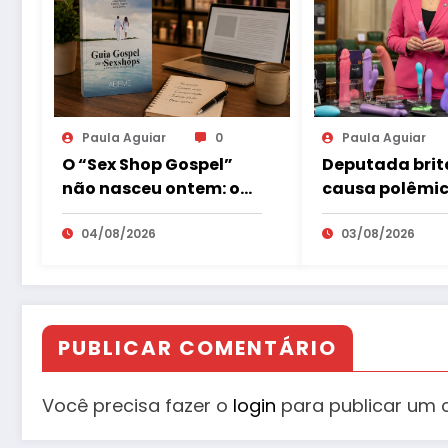
Paula Aguiar
0
Paula Aguiar
O “Sex Shop Gospel”
Deputada brit
não nasceu ontem: o
causa polêmic
mercado erótico já
defender brin
estuda esse
04/08/2026
eróticos como
03/08/2026
consumidor há mais
da educação s
de uma década
PUBLICAR COMENTÁRIO
Você precisa fazer o
login
para publicar um 