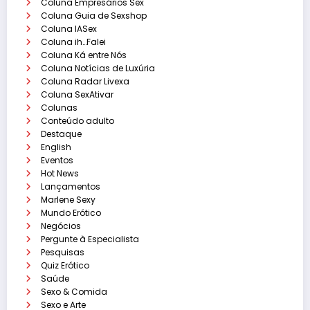
Coluna Empresários Sex
Coluna Guia de Sexshop
Coluna IASex
Coluna ih…Falei
Coluna Ká entre Nós
Coluna Notícias de Luxúria
Coluna Radar Livexa
Coluna SexAtivar
Colunas
Conteúdo adulto
Destaque
English
Eventos
Hot News
Lançamentos
Marlene Sexy
Mundo Erótico
Negócios
Pergunte à Especialista
Pesquisas
Quiz Erótico
Saúde
Sexo & Comida
Sexo e Arte