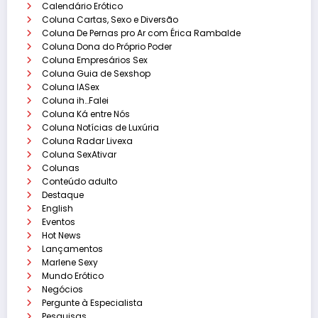
Calendário Erótico
Coluna Cartas, Sexo e Diversão
Coluna De Pernas pro Ar com Érica Rambalde
Coluna Dona do Próprio Poder
Coluna Empresários Sex
Coluna Guia de Sexshop
Coluna IASex
Coluna ih…Falei
Coluna Ká entre Nós
Coluna Notícias de Luxúria
Coluna Radar Livexa
Coluna SexAtivar
Colunas
Conteúdo adulto
Destaque
English
Eventos
Hot News
Lançamentos
Marlene Sexy
Mundo Erótico
Negócios
Pergunte à Especialista
Pesquisas