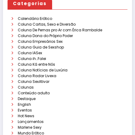
Categorias
Calendário Erótico
Coluna Cartas, Sexo e Diversão
Coluna De Pernas pro Ar com Érica Rambalde
Coluna Dona do Próprio Poder
Coluna Empresários Sex
Coluna Guia de Sexshop
Coluna IASex
Coluna ih…Falei
Coluna Ká entre Nós
Coluna Notícias de Luxúria
Coluna Radar Livexa
Coluna SexAtivar
Colunas
Conteúdo adulto
Destaque
English
Eventos
Hot News
Lançamentos
Marlene Sexy
Mundo Erótico