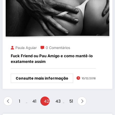
Paula Aguiar
0 Comentários
Fuck Friend ou Pau Amigo e como mantê-lo
exatamente assim
Consulte mais informação
10/12/2018
Paginação
1
41
42
43
51
…
…
de