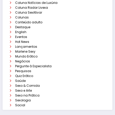
Coluna Notícias de Luxúria
Coluna Radar Livexa
Coluna SexAtivar
Colunas
Conteúdo adulto
Destaque
English
Eventos
Hot News
Lançamentos
Marlene Sexy
Mundo Erótico
Negócios
Pergunte à Especialista
Pesquisas
Quiz Erótico
Saúde
Sexo & Comida
Sexo e Arte
Sexo na Prática
Sexologia
Social