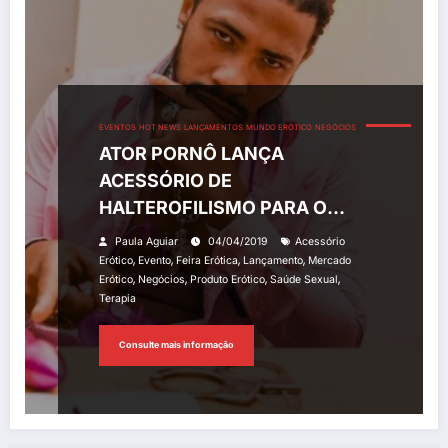
EVENTOS
HOT NEWS
LANÇAMENTOS
MUNDO ERÓTICO
NEGÓCIOS
ATOR PORNÔ LANÇA
ACESSÓRIO DE
HALTEROFILISMO PARA O
PÊNIS
Paula Aguiar
04/04/2019
Acessório
,
,
,
,
Erótico
Evento
Feira Erótica
Lançamento
Mercado
,
,
,
,
Erótico
Negócios
Produto Erótico
Saúde Sexual
Terapia
Consulte mais informação