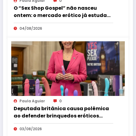
Paula Aguiar
0
O “Sex Shop Gospel” não nasceu
ontem: o mercado erótico já estuda
esse consumidor há mais de uma
04/08/2026
década
Paula Aguiar
0
Deputada britânica causa polêmica
ao defender brinquedos eróticos
como parte da educação sexual
03/08/2026