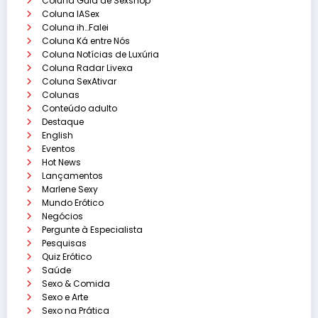
Coluna Guia de Sexshop
Coluna IASex
Coluna ih…Falei
Coluna Ká entre Nós
Coluna Notícias de Luxúria
Coluna Radar Livexa
Coluna SexAtivar
Colunas
Conteúdo adulto
Destaque
English
Eventos
Hot News
Lançamentos
Marlene Sexy
Mundo Erótico
Negócios
Pergunte à Especialista
Pesquisas
Quiz Erótico
Saúde
Sexo & Comida
Sexo e Arte
Sexo na Prática