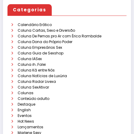
Categorias
Calendário Erótico
Coluna Cartas, Sexo e Diversão
Coluna De Pernas pro Ar com Érica Rambalde
Coluna Dona do Próprio Poder
Coluna Empresários Sex
Coluna Guia de Sexshop
Coluna IASex
Coluna ih…Falei
Coluna Ká entre Nós
Coluna Notícias de Luxúria
Coluna Radar Livexa
Coluna SexAtivar
Colunas
Conteúdo adulto
Destaque
English
Eventos
Hot News
Lançamentos
Marlene Sexy