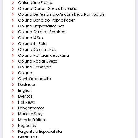
Calendário Erótico
Coluna Cartas, Sexo e Diversão
Coluna De Pernas pro Ar com Érica Rambalde
Coluna Dona do Próprio Poder
Coluna Empresários Sex
Coluna Guia de Sexshop
Coluna IASex
Coluna ih…Falei
Coluna Ká entre Nós
Coluna Notícias de Luxúria
Coluna Radar Livexa
Coluna SexAtivar
Colunas
Conteúdo adulto
Destaque
English
Eventos
Hot News
Lançamentos
Marlene Sexy
Mundo Erótico
Negócios
Pergunte à Especialista
Pesquisas