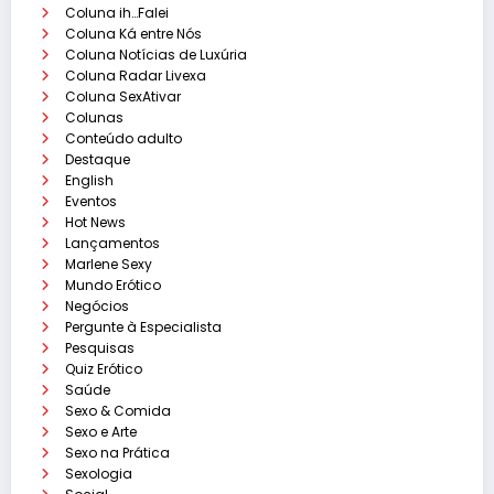
Coluna ih…Falei
Coluna Ká entre Nós
Coluna Notícias de Luxúria
Coluna Radar Livexa
Coluna SexAtivar
Colunas
Conteúdo adulto
Destaque
English
Eventos
Hot News
Lançamentos
Marlene Sexy
Mundo Erótico
Negócios
Pergunte à Especialista
Pesquisas
Quiz Erótico
Saúde
Sexo & Comida
Sexo e Arte
Sexo na Prática
Sexologia