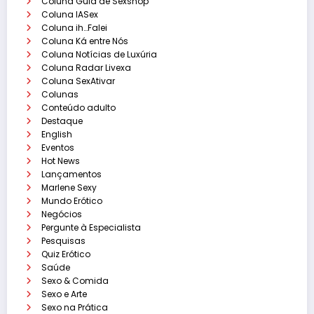
Coluna Guia de Sexshop
Coluna IASex
Coluna ih…Falei
Coluna Ká entre Nós
Coluna Notícias de Luxúria
Coluna Radar Livexa
Coluna SexAtivar
Colunas
Conteúdo adulto
Destaque
English
Eventos
Hot News
Lançamentos
Marlene Sexy
Mundo Erótico
Negócios
Pergunte à Especialista
Pesquisas
Quiz Erótico
Saúde
Sexo & Comida
Sexo e Arte
Sexo na Prática