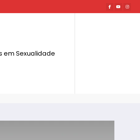
tas em Sexualidade
Página inicial
Quiz Erótico
inky Você É? Descubra Seu Lugar na Escala
do Kink!