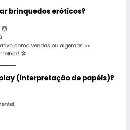
sar brinquedos eróticos?
 😇
🌀
iativo como vendas ou algemas. 👀
elhor! 🛠️
play (interpretação de papéis)?
entei.