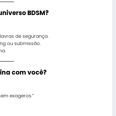
 universo BDSM?
lavras de segurança.
ing ou submissão.
ma.
bina com você?
 sem exageros.”