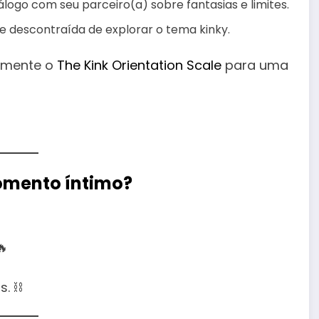
álogo com seu parceiro(a) sobre fantasias e limites.
 descontraída de explorar o tema kinky.
rimente o
The Kink Orientation Scale
para uma
momento íntimo?
🔥
. ⛓️