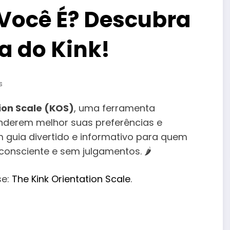
 Você É? Descubra
a do Kink!
s
ion Scale (KOS)
, uma ferramenta
nderem melhor suas preferências e
um guia divertido e informativo para quem
onsciente e sem julgamentos. 🌶️
se:
The Kink Orientation Scale
.