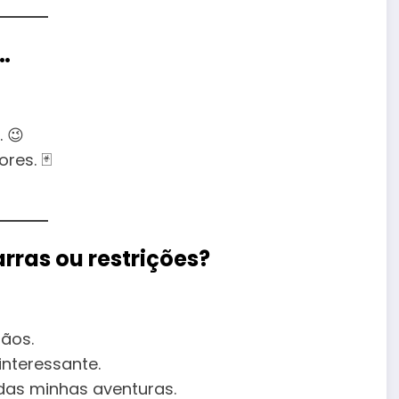
…
 😉
res. 🃏
rras ou restrições?
mãos.
interessante.
das minhas aventuras.