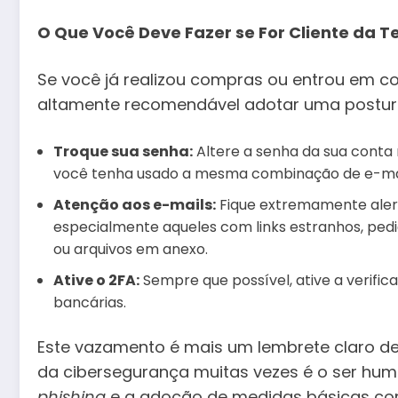
O Que Você Deve Fazer se For Cliente da 
Se você já realizou compras ou entrou em c
altamente recomendável adotar uma postur
Troque sua senha:
Altere a senha da sua conta 
você tenha usado a mesma combinação de e-mai
Atenção aos e-mails:
Fique extremamente aler
especialmente aqueles com links estranhos, ped
ou arquivos em anexo.
Ative o 2FA:
Sempre que possível, ative a verifi
bancárias.
Este vazamento é mais um lembrete claro de
da cibersegurança muitas vezes é o ser hu
phishing
e a adoção de medidas básicas com