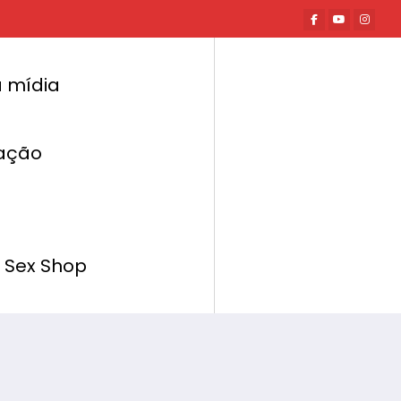
 mídia
ação
Página inicial
Hot News
 Vazamento de Dados Após Ataque Hacker
 Sex Shop