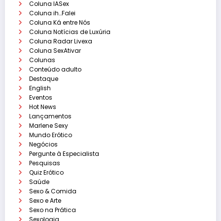
Coluna IASex
Coluna ih…Falei
Coluna Ká entre Nós
Coluna Notícias de Luxúria
Coluna Radar Livexa
Coluna SexAtivar
Colunas
Conteúdo adulto
Destaque
English
Eventos
Hot News
Lançamentos
Marlene Sexy
Mundo Erótico
Negócios
Pergunte à Especialista
Pesquisas
Quiz Erótico
Saúde
Sexo & Comida
Sexo e Arte
Sexo na Prática
Sexologia