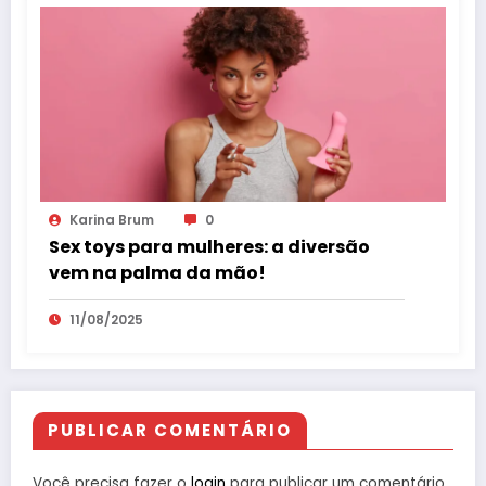
Karina Brum
0
Sex toys para mulheres: a diversão
vem na palma da mão!
11/08/2025
PUBLICAR COMENTÁRIO
Você precisa fazer o
login
para publicar um comentário.