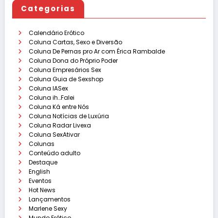
Categorias
Calendário Erótico
Coluna Cartas, Sexo e Diversão
Coluna De Pernas pro Ar com Érica Rambalde
Coluna Dona do Próprio Poder
Coluna Empresários Sex
Coluna Guia de Sexshop
Coluna IASex
Coluna ih…Falei
Coluna Ká entre Nós
Coluna Notícias de Luxúria
Coluna Radar Livexa
Coluna SexAtivar
Colunas
Conteúdo adulto
Destaque
English
Eventos
Hot News
Lançamentos
Marlene Sexy
Mundo Erótico