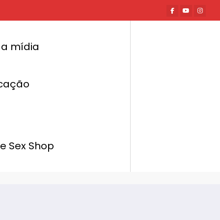
a mídia
cação
Página inicial
Hot News
esafio para a criação de startups ligadas
ao mercado de bem-estar feminino
de Sex Shop