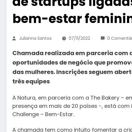
de startups ligad
bem-estar femini
Julianna Santos
07/11/2022
0 Comentár
Chamada realizada em parceria com a
oportunidades de negócio que promova
das mulheres. Inscrições seguem abert
três equipes
A Natura, em parceria com a The Bakery – e
presença em mais de 20 países -, está com i
Challenge – Bem-Estar.
A chamada tem como intuito fomentar a cria