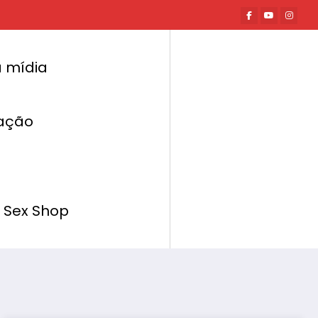
 mídia
ação
Página inicial
Hot News
 Size: Dicas para Valorizar o Corpo e Onde
Comprar
 Sex Shop