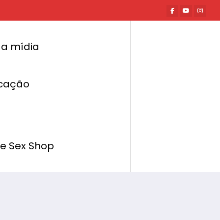
a mídia
cação
t News
Mitos e verdades sobre o sêmen
de Sex Shop