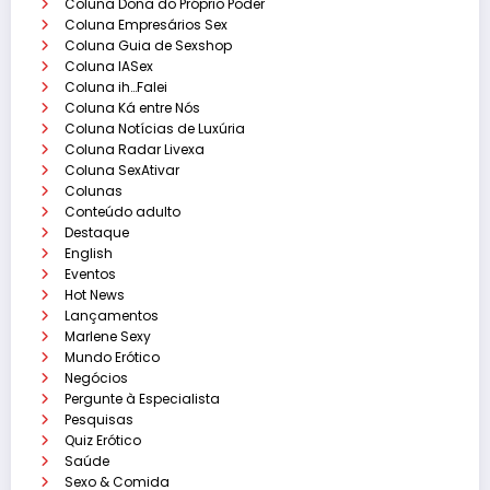
Coluna Dona do Próprio Poder
Coluna Empresários Sex
Coluna Guia de Sexshop
Coluna IASex
Coluna ih…Falei
Coluna Ká entre Nós
Coluna Notícias de Luxúria
Coluna Radar Livexa
Coluna SexAtivar
Colunas
Conteúdo adulto
Destaque
English
Eventos
Hot News
Lançamentos
Marlene Sexy
Mundo Erótico
Negócios
Pergunte à Especialista
Pesquisas
Quiz Erótico
Saúde
Sexo & Comida