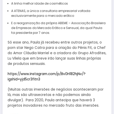
A linha melhor idade de cosméticos
A ATENAS, a única consultoria empresarial voltada
exclusivamente para o mercado erótico
E a reorganização da própria ABEME – Associação Brasileira
de Empresas do Mercado Erótico e Sensual, da qual Paula
foi presidente por 7 anos.
Só esse ano, Paula já recebeu entre outros projetos, o
porn star Nego Catra para a criação do Pênis Fit, a Chef
do Amor Cláudia Marriel e a criadora do Grupo Afrodites,
Lu Vilela que em breve irão lançar suas linhas próprias
de produtos sensuais.
https://www.instagram.com/p/Bv0H182hjNv/?
igshid=yjd5cr3fitn3
(Muitas outras imersões de negócios aconteceram por
lá, mas são ultrasecretas e não podemos ainda
divulgar). Para 2020, Paula antecipa que haverá 3
projetos inovadores no mercado fruto das imersões.