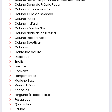
Coluna Dona do Próprio Poder
Coluna Empresários Sex
Coluna Guia de Sexshop
Coluna IASex
Coluna ih…Falei
Coluna Ká entre Nós
Coluna Notícias de Luxúria
Coluna Radar Livexa
Coluna SexAtivar
Colunas
Conteúdo adulto
Destaque
English
Eventos
Hot News
Lançamentos
Marlene Sexy
Mundo Erótico
Negócios
Pergunte à Especialista
Pesquisas
Quiz Erótico
Saúde