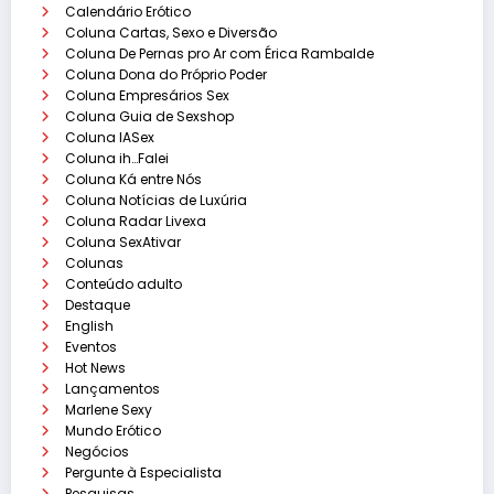
Calendário Erótico
Coluna Cartas, Sexo e Diversão
Coluna De Pernas pro Ar com Érica Rambalde
Coluna Dona do Próprio Poder
Coluna Empresários Sex
Coluna Guia de Sexshop
Coluna IASex
Coluna ih…Falei
Coluna Ká entre Nós
Coluna Notícias de Luxúria
Coluna Radar Livexa
Coluna SexAtivar
Colunas
Conteúdo adulto
Destaque
English
Eventos
Hot News
Lançamentos
Marlene Sexy
Mundo Erótico
Negócios
Pergunte à Especialista
Pesquisas