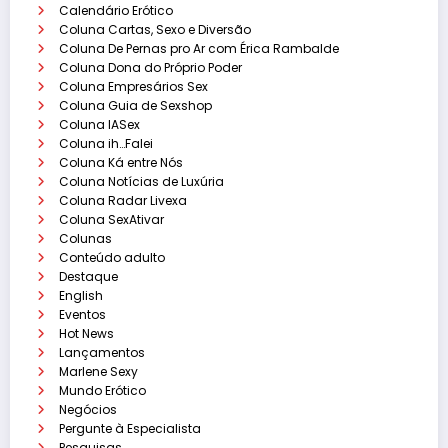
Calendário Erótico
Coluna Cartas, Sexo e Diversão
Coluna De Pernas pro Ar com Érica Rambalde
Coluna Dona do Próprio Poder
Coluna Empresários Sex
Coluna Guia de Sexshop
Coluna IASex
Coluna ih…Falei
Coluna Ká entre Nós
Coluna Notícias de Luxúria
Coluna Radar Livexa
Coluna SexAtivar
Colunas
Conteúdo adulto
Destaque
English
Eventos
Hot News
Lançamentos
Marlene Sexy
Mundo Erótico
Negócios
Pergunte à Especialista
Pesquisas