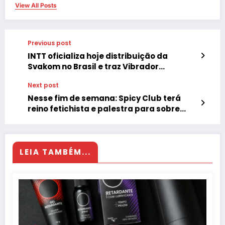
View All Posts
Previous post
INTT oficializa hoje distribuição da
Svakom no Brasil e traz Vibrador
acionado conforme filmes adultos e
Next post
Masturbador que simula gemidos
Nesse fim de semana: Spicy Club terá
reino fetichista e palestra para sobre
Universo Liberal
LEIA TAMBÉM...