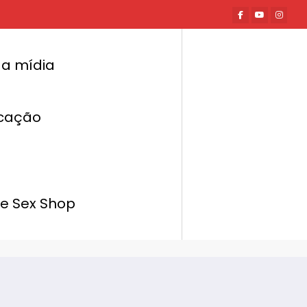
a mídia
cação
Página inicial
Hot News
orpo x Transtornos de imagem: entenda os
distúrbios da atualidade
de Sex Shop