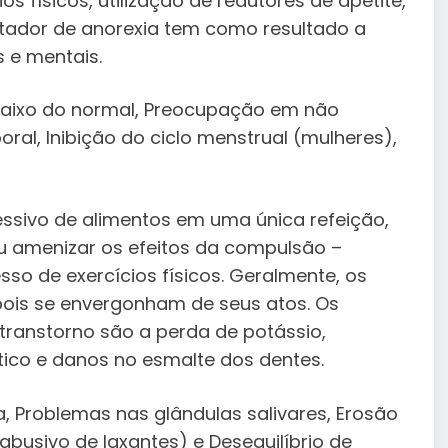
 físicos, utilização de redutores de apetite,
rtador de anorexia tem como resultado a
s e mentais.
baixo do normal, Preocupação em não
al, Inibição do ciclo menstrual (mulheres),
ssivo de alimentos em uma única refeição,
u amenizar os efeitos da compulsão –
sso de exercícios físicos. Geralmente, os
pois se envergonham de seus atos. Os
ranstorno são a perda de potássio,
ítico e danos no esmalte dos dentes.
, Problemas nas glândulas salivares, Erosão
 abusivo de laxantes) e Desequilíbrio de