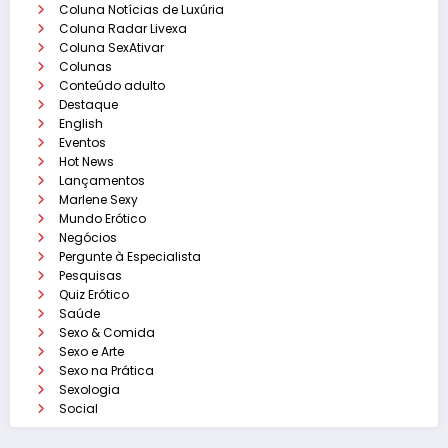
Coluna Notícias de Luxúria
Coluna Radar Livexa
Coluna SexAtivar
Colunas
Conteúdo adulto
Destaque
English
Eventos
Hot News
Lançamentos
Marlene Sexy
Mundo Erótico
Negócios
Pergunte à Especialista
Pesquisas
Quiz Erótico
Saúde
Sexo & Comida
Sexo e Arte
Sexo na Prática
Sexologia
Social