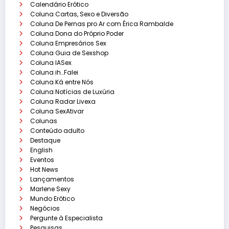
Calendário Erótico
Coluna Cartas, Sexo e Diversão
Coluna De Pernas pro Ar com Érica Rambalde
Coluna Dona do Próprio Poder
Coluna Empresários Sex
Coluna Guia de Sexshop
Coluna IASex
Coluna ih…Falei
Coluna Ká entre Nós
Coluna Notícias de Luxúria
Coluna Radar Livexa
Coluna SexAtivar
Colunas
Conteúdo adulto
Destaque
English
Eventos
Hot News
Lançamentos
Marlene Sexy
Mundo Erótico
Negócios
Pergunte à Especialista
Pesquisas