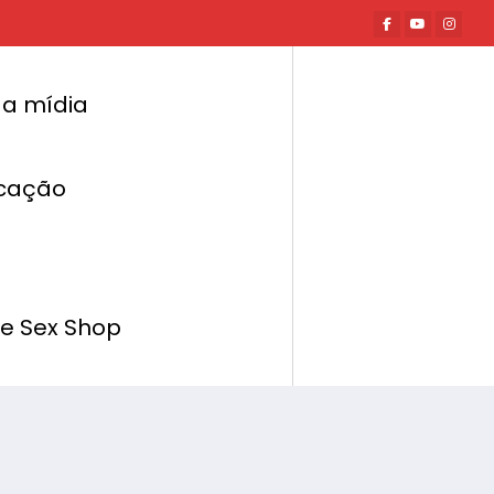
a mídia
cação
Página inicial
Hot News
eça Doce Olhar Moda Íntima e Too Close
de Sex Shop