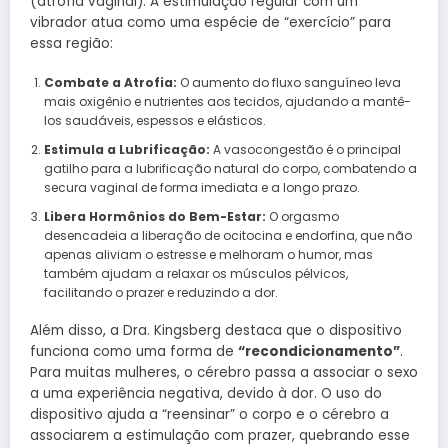
(atrofia vaginal). A estimulação regular com um
vibrador atua como uma espécie de “exercício” para
essa região:
Combate a Atrofia:
O aumento do fluxo sanguíneo leva
mais oxigênio e nutrientes aos tecidos, ajudando a mantê-
los saudáveis, espessos e elásticos.
Estimula a Lubrificação:
A vasocongestão é o principal
gatilho para a lubrificação natural do corpo, combatendo a
secura vaginal de forma imediata e a longo prazo.
Libera Hormônios do Bem-Estar:
O orgasmo
desencadeia a liberação de ocitocina e endorfina, que não
apenas aliviam o estresse e melhoram o humor, mas
também ajudam a relaxar os músculos pélvicos,
facilitando o prazer e reduzindo a dor.
Além disso, a Dra. Kingsberg destaca que o dispositivo
funciona como uma forma de
“recondicionamento”
.
Para muitas mulheres, o cérebro passa a associar o sexo
a uma experiência negativa, devido à dor. O uso do
dispositivo ajuda a “reensinar” o corpo e o cérebro a
associarem a estimulação com prazer, quebrando esse