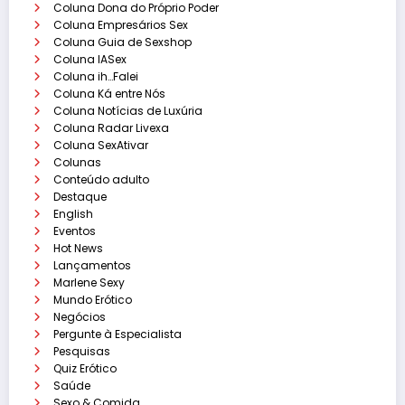
Coluna Dona do Próprio Poder
Coluna Empresários Sex
Coluna Guia de Sexshop
Coluna IASex
Coluna ih…Falei
Coluna Ká entre Nós
Coluna Notícias de Luxúria
Coluna Radar Livexa
Coluna SexAtivar
Colunas
Conteúdo adulto
Destaque
English
Eventos
Hot News
Lançamentos
Marlene Sexy
Mundo Erótico
Negócios
Pergunte à Especialista
Pesquisas
Quiz Erótico
Saúde
Sexo & Comida