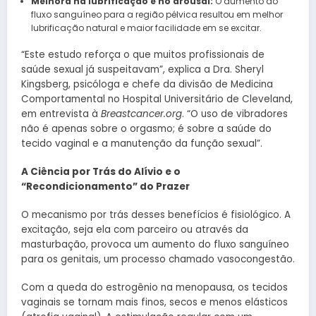
Melhora na lubrificação e no arousal:
O aumento do
fluxo sanguíneo para a região pélvica resultou em melhor
lubrificação natural e maior facilidade em se excitar.
“Este estudo reforça o que muitos profissionais de
saúde sexual já suspeitavam”, explica a Dra. Sheryl
Kingsberg, psicóloga e chefe da divisão de Medicina
Comportamental no Hospital Universitário de Cleveland,
em entrevista à
Breastcancer.org
. “O uso de vibradores
não é apenas sobre o orgasmo; é sobre a saúde do
tecido vaginal e a manutenção da função sexual”.
A Ciência por Trás do Alívio e o
“Recondicionamento” do Prazer
O mecanismo por trás desses benefícios é fisiológico. A
excitação, seja ela com parceiro ou através da
masturbação, provoca um aumento do fluxo sanguíneo
para os genitais, um processo chamado vasocongestão.
Com a queda do estrogênio na menopausa, os tecidos
vaginais se tornam mais finos, secos e menos elásticos