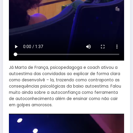
Já Marta de França, psicopedagoga e coach ativou a
autoestima das convidadas ao explicar de forma clara
como desenvolvê – la, trazendo como contraponto as
consequências psicológicas da baixo autoestima. Falou
muito ainda sobre a autoconfiança como ferramenta
de autoconhecimento além de ensinar como não cair
em golpes amorosos.