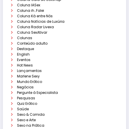
Coluna IASex
Coluna ih…Falei
Coluna Ká entre Nós
Coluna Notícias de Luxúria
Coluna Radar Livexa
Coluna SexAtivar
Colunas
Conteúdo adulto
Destaque
English
Eventos
Hot News
Lançamentos
Marlene Sexy
Mundo Erótico
Negócios
Pergunte à Especialista
Pesquisas
Quiz Erótico
Saúde
Sexo & Comida
Sexo e Arte
Sexo na Prática