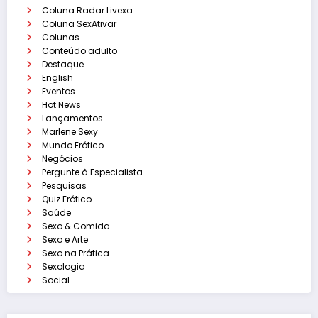
Coluna Radar Livexa
Coluna SexAtivar
Colunas
Conteúdo adulto
Destaque
English
Eventos
Hot News
Lançamentos
Marlene Sexy
Mundo Erótico
Negócios
Pergunte à Especialista
Pesquisas
Quiz Erótico
Saúde
Sexo & Comida
Sexo e Arte
Sexo na Prática
Sexologia
Social