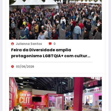
Julianna Santos
0
Feira da Diversidade amplia
protagonismo LGBTQIA+ com cultura,
empreendedorismo, cidadania e
03/06/2026
espaço 18+ no coração de São Paulo