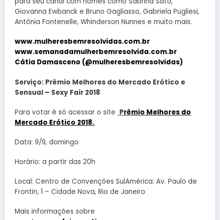
para seu canal com nomes como Sabrina Sato,
Giovanna Ewbanck e Bruno Gagliasso, Gabriela Pugliesi,
Antônia Fontenelle, Whinderson Nunnes e muito mais.
www.mulheresbemresolvidas.com.br
www.semanadamulherbemresolvida.com.br
Cátia Damasceno (@mulheresbemresolvidas)
Serviço: Prêmio Melhores do Mercado Erótico e
Sensual – Sexy Fair 2018
Para votar é só acessar o site
P
rêmio Melhores do
Mercado Erótico 2018.
Data: 9/9, domingo
Horário: a partir das 20h
Local: Centro de Convenções SulAmérica: Av. Paulo de
Frontin, 1 – Cidade Nova, Rio de Janeiro
Mais informações sobre