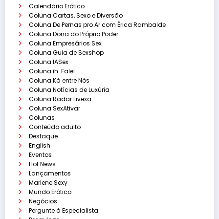
Calendário Erótico
Coluna Cartas, Sexo e Diversão
Coluna De Pernas pro Ar com Érica Rambalde
Coluna Dona do Próprio Poder
Coluna Empresários Sex
Coluna Guia de Sexshop
Coluna IASex
Coluna ih…Falei
Coluna Ká entre Nós
Coluna Notícias de Luxúria
Coluna Radar Livexa
Coluna SexAtivar
Colunas
Conteúdo adulto
Destaque
English
Eventos
Hot News
Lançamentos
Marlene Sexy
Mundo Erótico
Negócios
Pergunte à Especialista