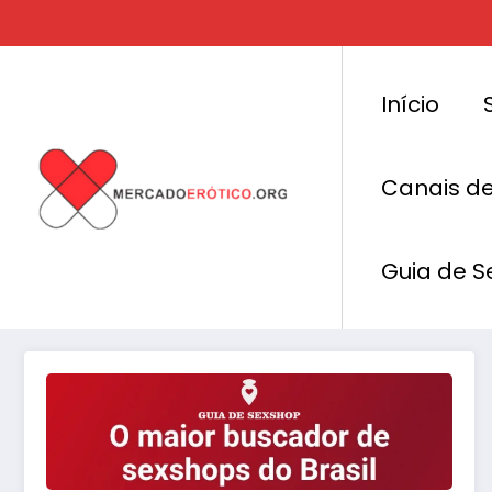
Pular
para
o
conteúdo
Início
Canais d
Categoria: Hot News
Guia de S