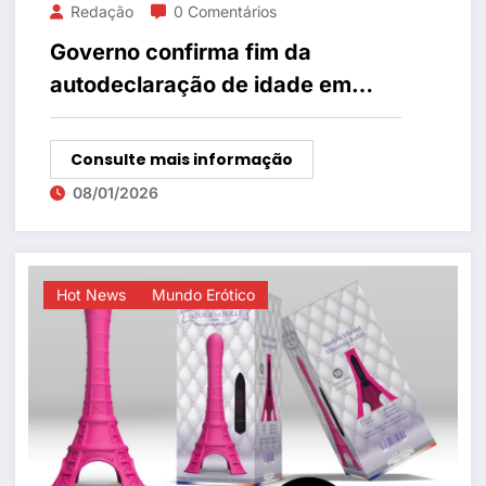
Redação
0 Comentários
Governo confirma fim da
autodeclaração de idade em
sites de sexshops em reunião
com a ABIPEA
Consulte mais informação
08/01/2026
Hot News
Mundo Erótico