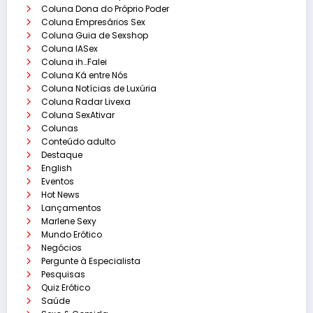
Coluna Dona do Próprio Poder
Coluna Empresários Sex
Coluna Guia de Sexshop
Coluna IASex
Coluna ih…Falei
Coluna Ká entre Nós
Coluna Notícias de Luxúria
Coluna Radar Livexa
Coluna SexAtivar
Colunas
Conteúdo adulto
Destaque
English
Eventos
Hot News
Lançamentos
Marlene Sexy
Mundo Erótico
Negócios
Pergunte à Especialista
Pesquisas
Quiz Erótico
Saúde