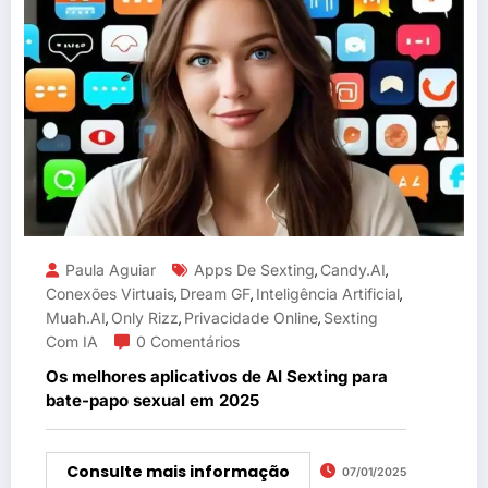
Paula Aguiar
Apps De Sexting
Candy.AI
,
,
Conexões Virtuais
Dream GF
Inteligência Artificial
,
,
,
Muah.AI
Only Rizz
Privacidade Online
Sexting
,
,
,
Com IA
0 Comentários
Os melhores aplicativos de AI Sexting para
bate-papo sexual em 2025
Consulte mais informação
07/01/2025