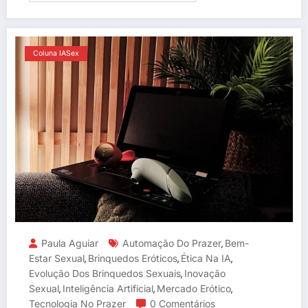
Coluna IASex
Paula Aguiar
Automação Do Prazer
Bem-
,
Estar Sexual
Brinquedos Eróticos
Ética Na IA
,
,
,
Evolução Dos Brinquedos Sexuais
Inovação
,
Sexual
Inteligência Artificial
Mercado Erótico
,
,
,
Tecnologia No Prazer
0 Comentários