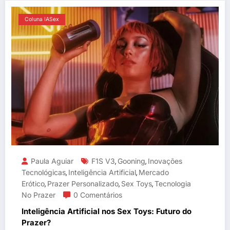
Coluna IASex
Paula Aguiar
F1S V3
Gooning
Inovações
,
,
Tecnológicas
Inteligência Artificial
Mercado
,
,
Erótico
Prazer Personalizado
Sex Toys
Tecnologia
,
,
,
No Prazer
0 Comentários
Inteligência Artificial nos Sex Toys: Futuro do
Prazer?