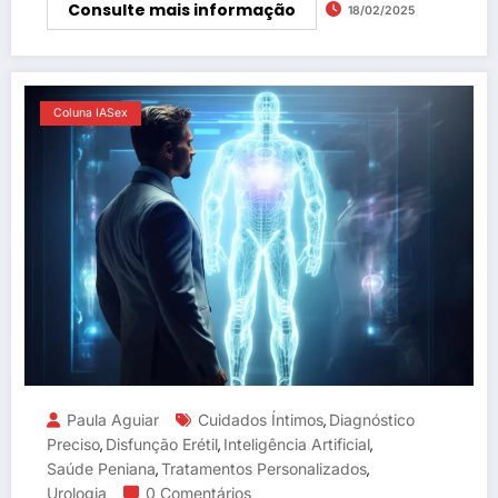
Consulte mais informação
18/02/2025
Coluna IASex
Paula Aguiar
Cuidados Íntimos
Diagnóstico
,
Preciso
Disfunção Erétil
Inteligência Artificial
,
,
,
Saúde Peniana
Tratamentos Personalizados
,
,
Urologia
0 Comentários