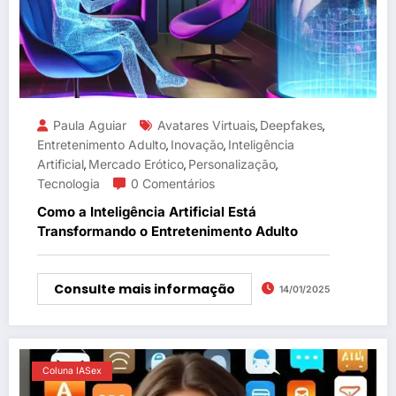
Paula Aguiar
Avatares Virtuais
Deepfakes
,
,
Entretenimento Adulto
Inovação
Inteligência
,
,
Artificial
Mercado Erótico
Personalização
,
,
,
Tecnologia
0 Comentários
Como a Inteligência Artificial Está
Transformando o Entretenimento Adulto
Consulte mais informação
14/01/2025
Coluna IASex