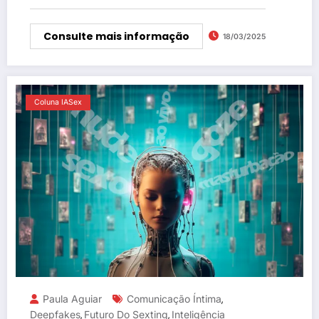
Consulte mais informação
18/03/2025
Coluna IASex
Paula Aguiar
Comunicação Íntima
,
Deepfakes
Futuro Do Sexting
Inteligência
,
,