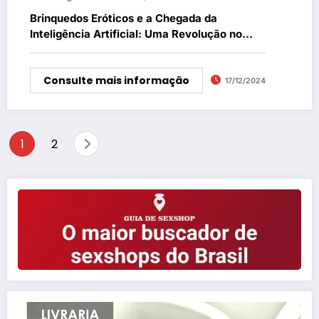
Brinquedos Eróticos e a Chegada da
Inteligência Artificial: Uma Revolução no
Prazer
Consulte mais informação
17/12/2024
Paginação
1
2
de
posts