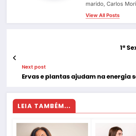
marido, Carlos Mori
View All Posts
1ª S
Next post
Ervas e plantas ajudam na energia 
LEIA TAMBÉM...