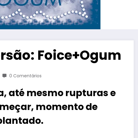
versão: Foice+Ogum
0 Comentários
ta, até mesmo rupturas e
omeçar, momento de
 plantado.