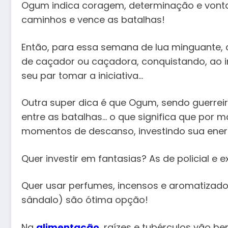
Ogum indica coragem, determinação e vontade
caminhos e vence as batalhas!
Então, para essa semana de lua minguante, c
de caçador ou caçadora, conquistando, ao i
seu par tomar a iniciativa…
Outra super dica é que Ogum, sendo guerrei
entre as batalhas… o que significa que por mai
momentos de descanso, investindo sua energ
Quer investir em fantasias? As de policial 
Quer usar perfumes, incensos e aromatizado
sândalo) são ótima opção!
Na
alimentação
, raízes e tubérculos vão be