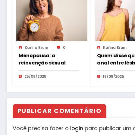
Karina Brum
0
Karina Brum
Menopausa: a
Quem disse qu
reinvenção sexual
anal entre lés
existe?
25/08/2025
18/08/2025
PUBLICAR COMENTÁRIO
Você precisa fazer o
login
para publicar um 