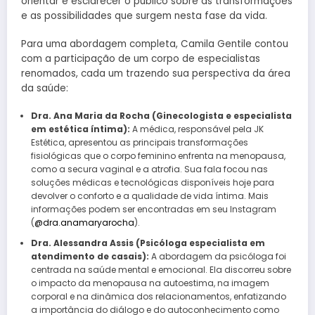
orientar e esclarecer o público sobre as transformações
e as possibilidades que surgem nesta fase da vida.
Para uma abordagem completa, Camila Gentile contou
com a participação de um corpo de especialistas
renomados, cada um trazendo sua perspectiva da área
da saúde:
Dra. Ana Maria da Rocha (Ginecologista e especialista
em estética íntima):
A médica, responsável pela JK
Estética, apresentou as principais transformações
fisiológicas que o corpo feminino enfrenta na menopausa,
como a secura vaginal e a atrofia. Sua fala focou nas
soluções médicas e tecnológicas disponíveis hoje para
devolver o conforto e a qualidade de vida íntima. Mais
informações podem ser encontradas em seu Instagram
(
@dra.anamaryarocha
).
Dra. Alessandra Assis (Psicóloga especialista em
atendimento de casais):
A abordagem da psicóloga foi
centrada na saúde mental e emocional. Ela discorreu sobre
o impacto da menopausa na autoestima, na imagem
corporal e na dinâmica dos relacionamentos, enfatizando
a importância do diálogo e do autoconhecimento como