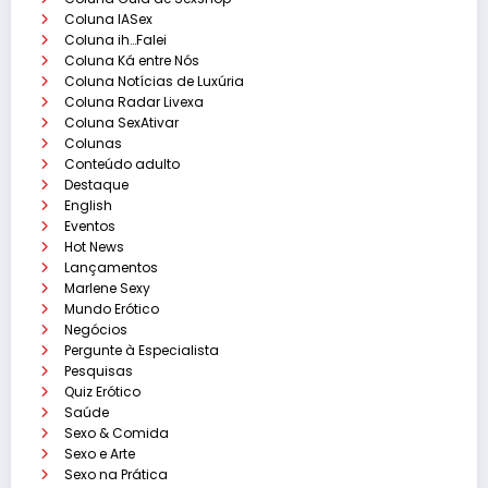
Coluna IASex
Coluna ih…Falei
Coluna Ká entre Nós
Coluna Notícias de Luxúria
Coluna Radar Livexa
Coluna SexAtivar
Colunas
Conteúdo adulto
Destaque
English
Eventos
Hot News
Lançamentos
Marlene Sexy
Mundo Erótico
Negócios
Pergunte à Especialista
Pesquisas
Quiz Erótico
Saúde
Sexo & Comida
Sexo e Arte
Sexo na Prática