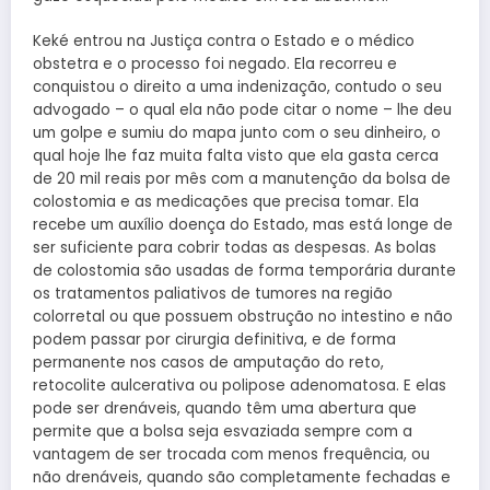
Keké entrou na Justiça contra o Estado e o médico
obstetra e o processo foi negado. Ela recorreu e
conquistou o direito a uma indenização, contudo o seu
advogado – o qual ela não pode citar o nome – lhe deu
um golpe e sumiu do mapa junto com o seu dinheiro, o
qual hoje lhe faz muita falta visto que ela gasta cerca
de 20 mil reais por mês com a manutenção da bolsa de
colostomia e as medicações que precisa tomar. Ela
recebe um auxílio doença do Estado, mas está longe de
ser suficiente para cobrir todas as despesas. As bolas
de colostomia são usadas de forma temporária durante
os tratamentos paliativos de tumores na região
colorretal ou que possuem obstrução no intestino e não
podem passar por cirurgia definitiva, e de forma
permanente nos casos de amputação do reto,
retocolite aulcerativa ou polipose adenomatosa. E elas
pode ser drenáveis, quando têm uma abertura que
permite que a bolsa seja esvaziada sempre com a
vantagem de ser trocada com menos frequência, ou
não drenáveis, quando são completamente fechadas e