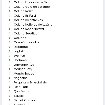
Coluna Empresários Sex
Coluna Guia de Sexshop
Coluna IASex
Coluna ih…Falei
Coluna Ká entre Nós
Coluna Notícias de Luxúria
Coluna Radar Livexa
Coluna SexAtivar
Colunas
Conteúdo adulto
Destaque
English
Eventos
Hot News
Lançamentos
Marlene Sexy
Mundo Erótico
Negócios
Pergunte à Especialista
Pesquisas
Quiz Erótico
Saúde
Sexo & Comida
Sexo e Arte