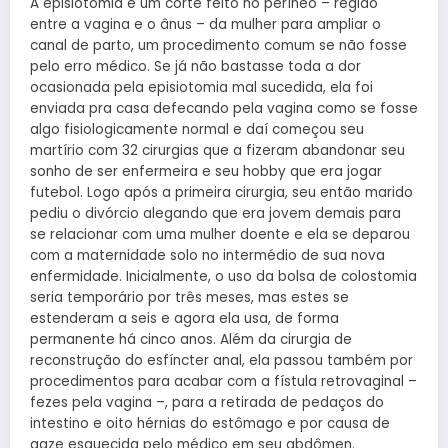
A episiotomia é um corte feito no períneo – região
entre a vagina e o ânus – da mulher para ampliar o
canal de parto, um procedimento comum se não fosse
pelo erro médico. Se já não bastasse toda a dor
ocasionada pela episiotomia mal sucedida, ela foi
enviada pra casa defecando pela vagina como se fosse
algo fisiologicamente normal e daí começou seu
martírio com 32 cirurgias que a fizeram abandonar seu
sonho de ser enfermeira e seu hobby que era jogar
futebol. Logo após a primeira cirurgia, seu então marido
pediu o divórcio alegando que era jovem demais para
se relacionar com uma mulher doente e ela se deparou
com a maternidade solo no intermédio de sua nova
enfermidade. Inicialmente, o uso da bolsa de colostomia
seria temporário por três meses, mas estes se
estenderam a seis e agora ela usa, de forma
permanente há cinco anos. Além da cirurgia de
reconstrução do esfíncter anal, ela passou também por
procedimentos para acabar com a fístula retrovaginal –
fezes pela vagina –, para a retirada de pedaços do
intestino e oito hérnias do estômago e por causa de
gaze esquecida pelo médico em seu abdômen.