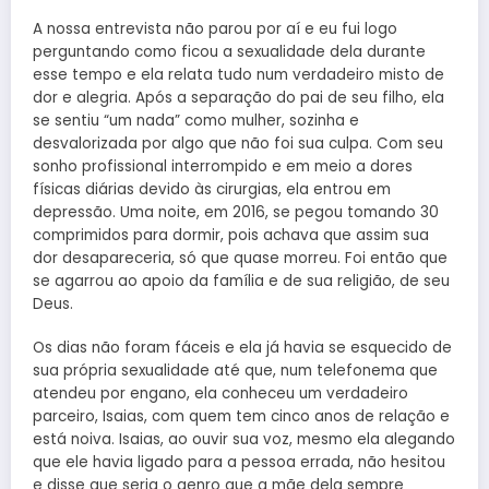
A nossa entrevista não parou por aí e eu fui logo
perguntando como ficou a sexualidade dela durante
esse tempo e ela relata tudo num verdadeiro misto de
dor e alegria. Após a separação do pai de seu filho, ela
se sentiu “um nada” como mulher, sozinha e
desvalorizada por algo que não foi sua culpa. Com seu
sonho profissional interrompido e em meio a dores
físicas diárias devido às cirurgias, ela entrou em
depressão. Uma noite, em 2016, se pegou tomando 30
comprimidos para dormir, pois achava que assim sua
dor desapareceria, só que quase morreu. Foi então que
se agarrou ao apoio da família e de sua religião, de seu
Deus.
Os dias não foram fáceis e ela já havia se esquecido de
sua própria sexualidade até que, num telefonema que
atendeu por engano, ela conheceu um verdadeiro
parceiro, Isaias, com quem tem cinco anos de relação e
está noiva. Isaias, ao ouvir sua voz, mesmo ela alegando
que ele havia ligado para a pessoa errada, não hesitou
e disse que seria o genro que a mãe dela sempre